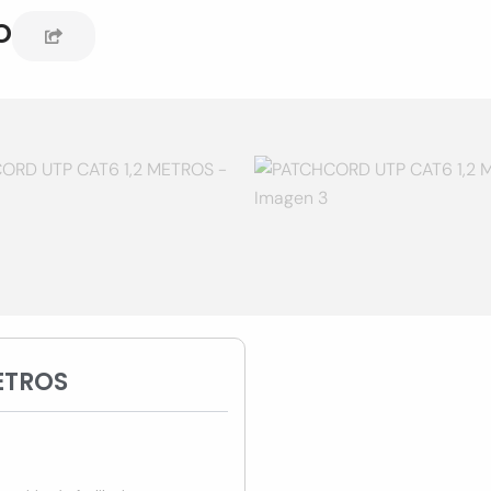
o
ETROS