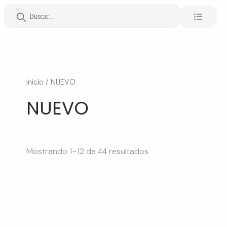
Ir
Búsqueda
al
de
productos
contenido
Inicio
/ NUEVO
NUEVO
Mostrando 1–12 de 44 resultados