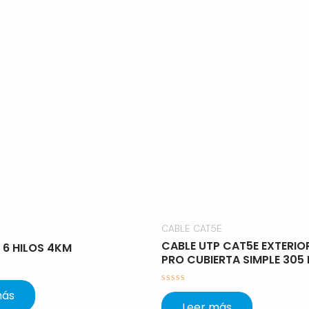
CABLE CAT5E
CABLE UTP CAT5E EXTERIOR
 6 HILOS 4KM
PRO CUBIERTA SIMPLE 305
Valorado
más
con
Leer más
0