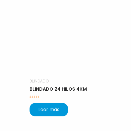
BLINDADO
BLINDADO 24 HILOS 4KM
Valorado
con
Leer más
0
de
5