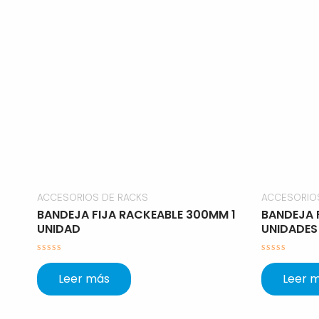
ACCESORIOS DE RACKS
ACCESORIO
BANDEJA FIJA RACKEABLE 300MM 1
BANDEJA 
UNIDAD
UNIDADES
Valorado
Valorado
con
con
Leer más
Leer 
0
0
de
de
5
5