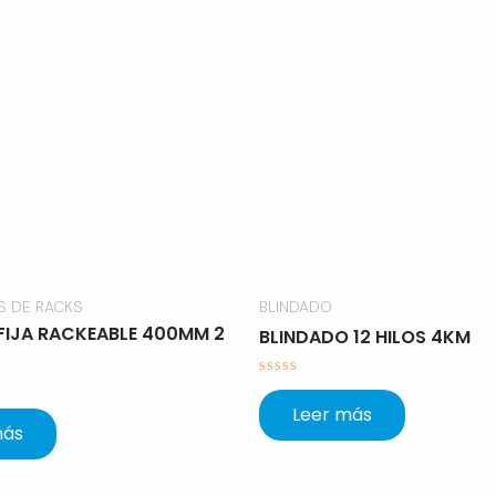
S DE RACKS
BLINDADO
FIJA RACKEABLE 400MM 2
BLINDADO 12 HILOS 4KM
Valorado
con
Leer más
0
más
de
5