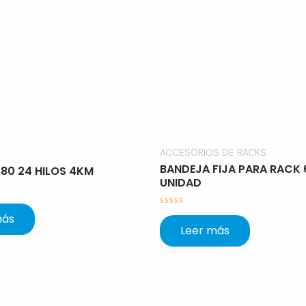
ACCESORIOS DE RACKS
BANDEJA FIJA PARA RACK
 80 24 HILOS 4KM
UNIDAD
Valorado
más
con
Leer más
0
de
5