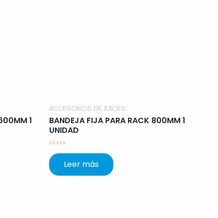
ACCESORIOS DE RACKS
 600MM 1
BANDEJA FIJA PARA RACK 800MM 1
UNIDAD
Valorado
con
Leer más
0
de
5