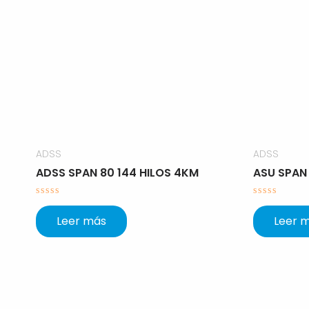
ADSS
ADSS
ADSS SPAN 80 144 HILOS 4KM
ASU SPAN
Valorado
Valorado
con
con
Leer más
Leer 
0
0
de
de
5
5