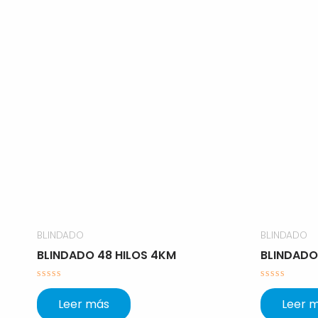
BLINDADO
BLINDADO
BLINDADO 48 HILOS 4KM
BLINDADO
Valorado
Valorado
con
con
Leer más
Leer 
0
0
de
de