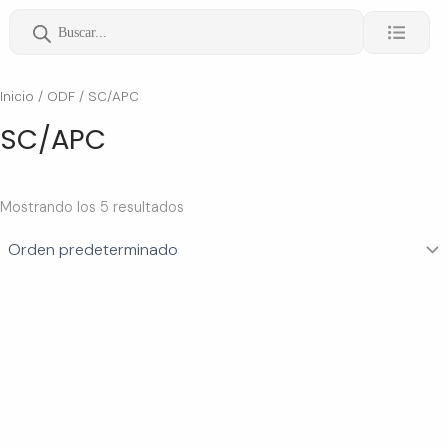
Ir
Búsqueda
al
de
contenido
productos
Inicio
/
ODF
/ SC/APC
SC/APC
Mostrando los 5 resultados