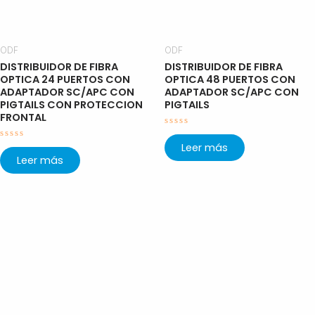
ODF
ODF
DISTRIBUIDOR DE FIBRA
DISTRIBUIDOR DE FIBRA
OPTICA 24 PUERTOS CON
OPTICA 48 PUERTOS CON
ADAPTADOR SC/APC CON
ADAPTADOR SC/APC CON
PIGTAILS CON PROTECCION
PIGTAILS
FRONTAL
Valorado
con
Leer más
Valorado
0
con
Leer más
de
0
5
de
5