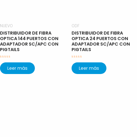
NUEVO
ODF
DISTRIBUIDOR DE FIBRA
DISTRIBUIDOR DE FIBRA
OPTICA 144 PUERTOS CON
OPTICA 24 PUERTOS CON
ADAPTADOR SC/APC CON
ADAPTADOR SC/APC CON
PIGTAILS
PIGTAILS
Valorado
Valorado
con
con
Leer más
Leer más
0
0
de
de
5
5